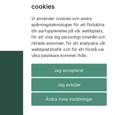
cookies
Vi använder cookies och andra
spårningsteknologier för att förbättra
din surfupplevelse på vår webbplats,
för att visa dig personligt innehåll och
riktade annonser, för att analysera vår
webbplatstrafik och för att förstå var
våra besökare kommer ifrån.
Jag accepterar
Hem
Jag avböjer
Lediga jobb
Ändra mina inställningar
Annonsera